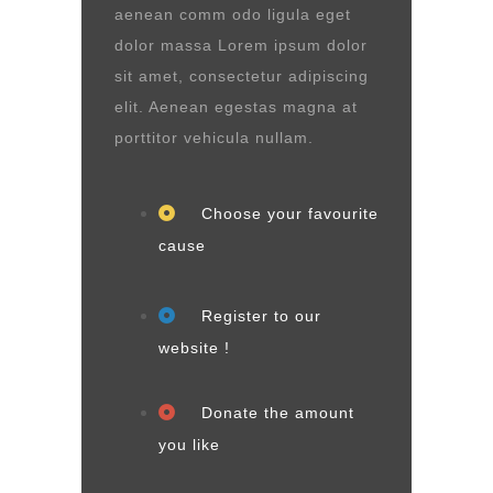
aenean comm odo ligula eget
dolor massa Lorem ipsum dolor
sit amet, consectetur adipiscing
elit. Aenean egestas magna at
porttitor vehicula nullam.
Choose your favourite
cause
Register to our
website !
Donate the amount
you like